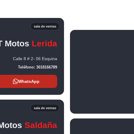
sala de ventas
T Motos
Lerida
Calle 8 # 2- 06 Esquina
Teléfono:
3018166789
WhatsApp
sala de ventas
Motos
Saldaña