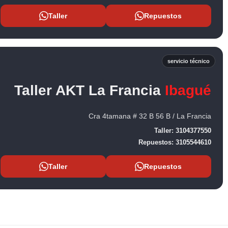
Taller
Repuestos
servicio técnico
Taller AKT La Francia
Ibagué
Cra 4tamana # 32 B 56 B / La Francia
Taller:
3104377550
Repuestos:
3105544610
Taller
Repuestos