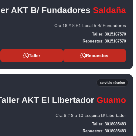
ler AKT B/ Fundadores
Saldaña
Cra 18 # 8-61 Local 5 B/ Fundadores
Taller:
3015167570
Repuestos:
3015167570
Taller
Repuestos
servicio técnico
Taller AKT El Libertador
Guamo
Cra 6 # 9 a 10 Esquina B/ Libertador
Taller:
3018085483
Repuestos:
3018085483