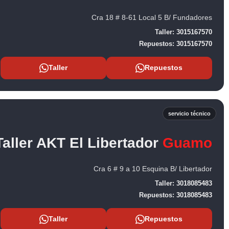
Cra 18 # 8-61 Local 5 B/ Fundadores
Taller:
3015167570
Repuestos:
3015167570
Taller
Repuestos
servicio técnico
Taller AKT El Libertador
Guamo
Cra 6 # 9 a 10 Esquina B/ Libertador
Taller:
3018085483
Repuestos:
3018085483
Taller
Repuestos