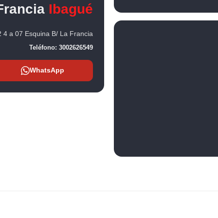
Francia
Ibagué
 4 a 07 Esquina B/ La Francia
Teléfono:
3002626549
WhatsApp