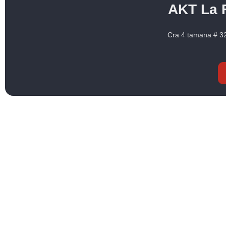
AKT La 
Cra 4 tamana # 32