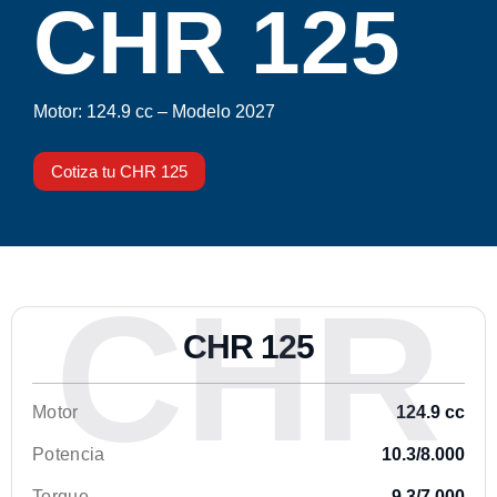
CHR 125
Motor:
124.9 cc –
Modelo 2027
Cotiza tu CHR 125
CHR
CHR 125
Motor
124.9 cc
Potencia
10.3/8.000
Torque
9.3/7.000