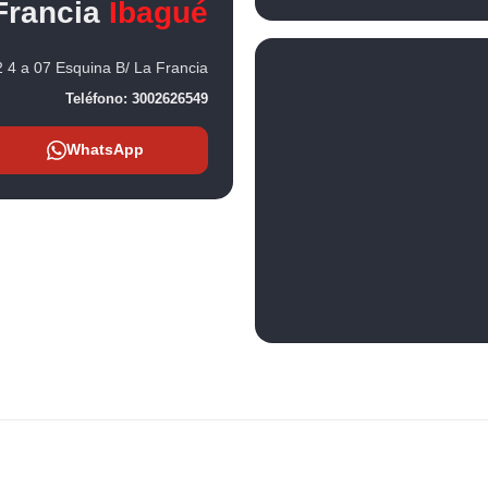
Francia
Ibagué
 4 a 07 Esquina B/ La Francia
Teléfono:
3002626549
WhatsApp