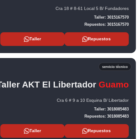
Cra 18 # 8-61 Local 5 B/ Fundadores
Taller:
3015167570
Repuestos:
3015167570
Taller
Repuestos
servicio técnico
Taller AKT El Libertador
Guamo
Cra 6 # 9 a 10 Esquina B/ Libertador
Taller:
3018085483
Repuestos:
3018085483
Taller
Repuestos