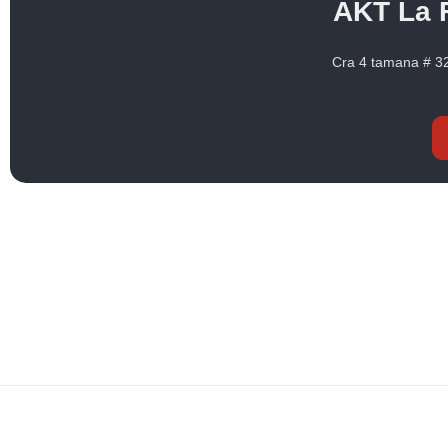
AKT La 
Cra 4 tamana # 32